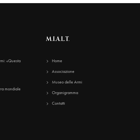
M.I.A.L.T.
rmi: «Questa
Home
Associazione
Museo delle Armi
rra mondiale
Organigramma
Contatti