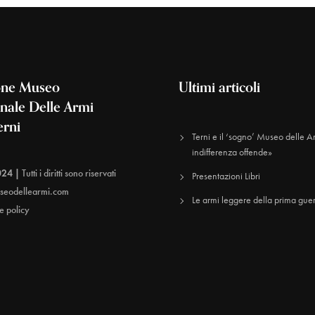
one Museo
Ultimi articoli
onale Delle Armi
erni
Terni e il ‘sogno’ Museo delle A
indifferenza offende»
024 |
Tutti i diritti sono riservati
Presentazioni Libri
seodellearmi.com
Le armi leggere della prima gue
e policy